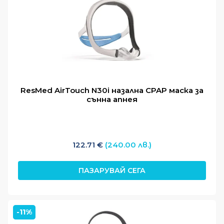
Моят профил
Какви видове CPAP маски можете да
намерите при нас?
CPAP.BG предлага разнообразие от CPAP маски за
ResMed AirTouch N30i назална CPAP маска за
сънна апнея
всички модели
CPAP апарати
, разработени с фокус
върху комфорта и ефективността:
Назални маски:
Тези маски покриват
122.71
€
(240.00 лв.)
само носа. Подходящи са за хора, които
дишат през носа, не се движат много по
ПАЗАРУВАЙ СЕГА
време на сън, и предпочитат по-леко
усещане .
Назални маски с възглавнички:
Тези
маски имат малки възглавнички, които
-11%
се поставят в ноздрите. Подходящи са