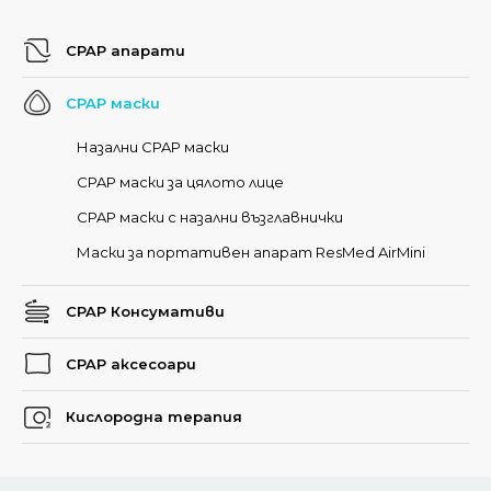
CPAP апарати
CPAP маски
Назални CPAP маски
CPAP маски за цялото лице
CPAP маски с назални възглавнички
Маски за портативен апарат ResMed AirMini
CPAP Консумативи
CPAP аксесоари
Кислородна терапия