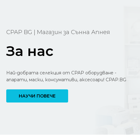
CPAP BG | Магазин за Сънна Апнея
За нас
Най-добрата селекция от CPAP оборудване -
апарати, маски, консумативи, аксесоари! CPAP.BG
НАУЧИ ПОВЕЧЕ