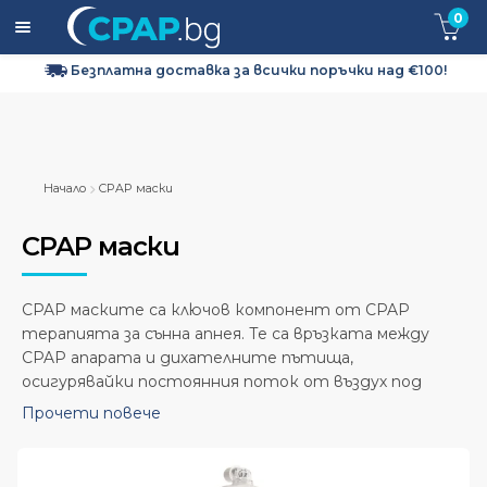
0
Безплатна доставка за всички поръчки над €100!
Expa
CPAP апарати
child
men
Expa
CPAP маски
child
Начало
CPAP маски
men
Expa
CPAP Консумативи и Аксесоари
child
CPAP маски
men
Кислородна терапия
CPAP маските са ключов компонент от CPAP
За нас
терапията за сънна апнея. Те са връзката между
CPAP апарата и дихателните пътища,
Доставка и Връщане
осигурявайки постоянния поток от въздух под
налягане, необходим за поддържане на дихателните
Прочети повече
пътища отворени по време на сън. Изборът на
Контакти
правилната CPAP маска е от ключова значение за
комфорта и ефективността на терапията.