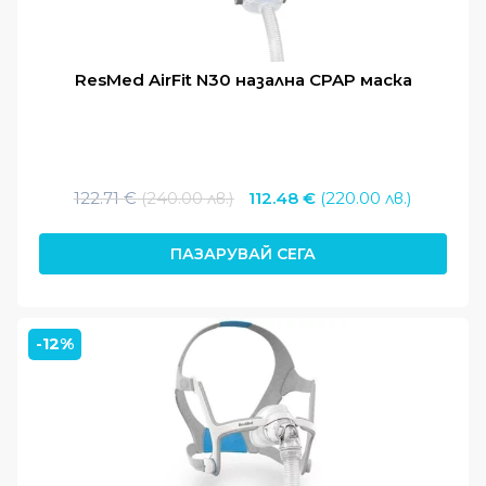
ResMed AirFit N30 назална CPAP маска
Original
Текуща
122.71
€
(240.00 лв.)
112.48
€
(220.00 лв.)
price
цена
was:
е:
ПАЗАРУВАЙ СЕГА
122.71 €
112.48 €
(240.00
(220.00
лв.).
лв.).
-12%