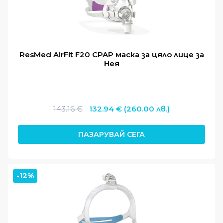
продукти и се свържете с нас за консултация!
ResMed AirFit F20 CPAP маска за цяло лице за
Нея
Original
Текущата
143.16
€
132.94
€
(260.00 лв.)
price
цена
was:
е:
ПАЗАРУВАЙ СЕГА
143.16 €.
132.94 €.
-12%