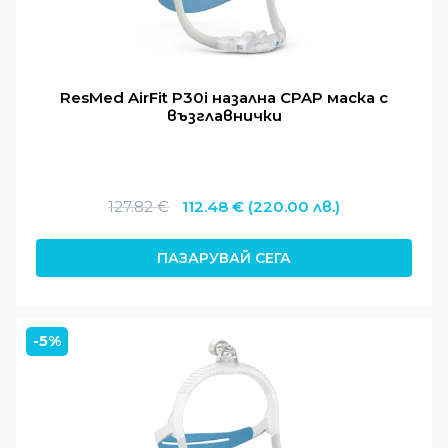
ResMed AirFit P30i назална CPAP маска с
възглавнички
Original
Текущата
127.82
€
112.48
€
(220.00 лв.)
price
цена
was:
е:
ПАЗАРУВАЙ СЕГА
127.82 €.
112.48 €.
-5%