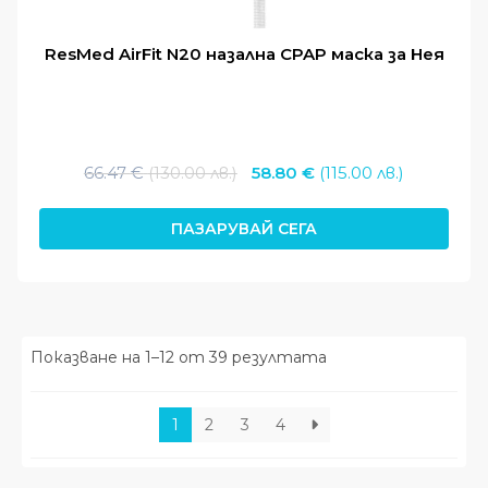
ResMed AirFit N20 назална CPAP маска за Нея
Original
Текущат
66.47
€
(130.00 лв.)
58.80
€
(115.00 лв.)
price
цена
was:
е:
ПАЗАРУВАЙ СЕГА
66.47 €
58.80 €
(130.00
(115.00
лв.).
лв.).
Показване на 1–12 от 39 резултата
1
2
3
4