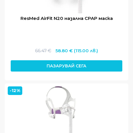
ResMed AirFit N20 назална CPAP маска
Original
Текущата
66.47
€
58.80
€
(115.00 лв.)
price
цена
was:
е:
ПАЗАРУВАЙ СЕГА
66.47 €.
58.80 €.
-12%