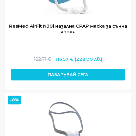
ResMed AirFit N30i назална CPAP маска за сънна
апнея
Original
Текущата
122.71
€
116.57
€
(228.00 лв.)
price
цена
was:
е:
ПАЗАРУВАЙ СЕГА
122.71 €.
116.57 €.
-8%