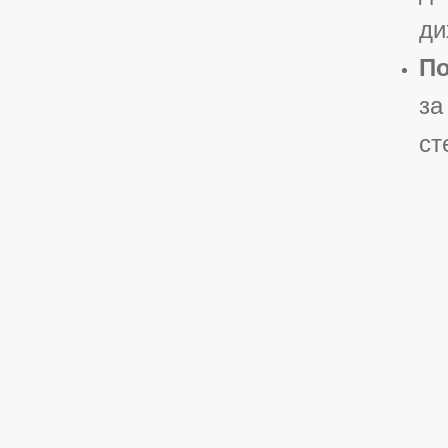
ди
По
за
ст