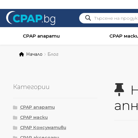
Products
search
CPAP апарати
CPAP маск
Начало
Блог
Н
Категории
апн
CPAP апарати
CPAP маски
CPAP Консумативи
CPAP аксесоари