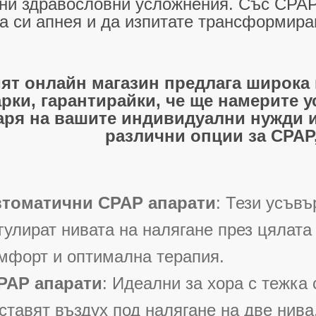
ни здравословни усложнения. Със CPAP
а си апнея и да изпитате трансформира
ят онлайн магазин предлага широка 
рки, гарантирайки, че ще намерите у
аря на вашите индивидуални нужди 
различни опции за CPAP
томатични CPAP апарати
: Тези усъв
гулират нивата на налягане през цялат
мфорт и оптимална терапия.
PAP апарати
: Идеални за хора с тежка
ставят въздух под налягане на две нива