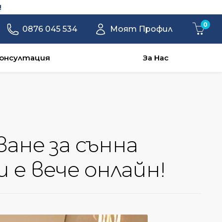
!
0
0876 045 534
Моят Профил
онсултация
За Нас
ане за сънна
 e вече онлайн!