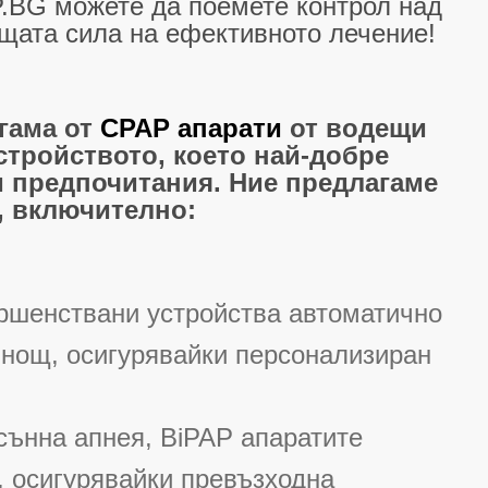
.BG можете да поемете контрол над
щата сила на ефективното лечение!
гама от
CPAP апарати
от водещи
стройството, което най-добре
и предпочитания. Ние предлагаме
, включително:
ършенствани устройства автоматично
а нощ, осигурявайки персонализиран
 сънна апнея, BiPAP апаратите
, осигурявайки превъзходна