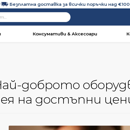
Безплатна доставка за всички поръчки над €100
и
Консумативи & Аксесоари
К
ай-доброто оборудв
ея на достъпни цени