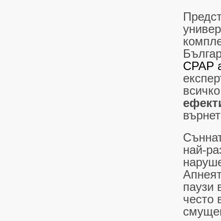
Предст
универ
компле
Българ
CPAP 
експер
всичко
ефект
върнет
Съннат
най-ра
наруше
Апнеят
паузи 
често 
смущен