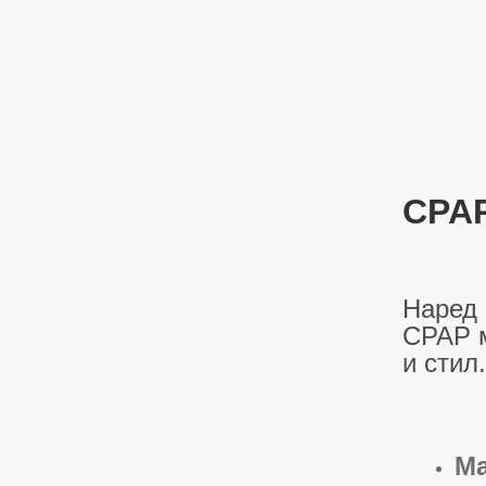
CPAP
Наред
CPAP м
и стил
Ма