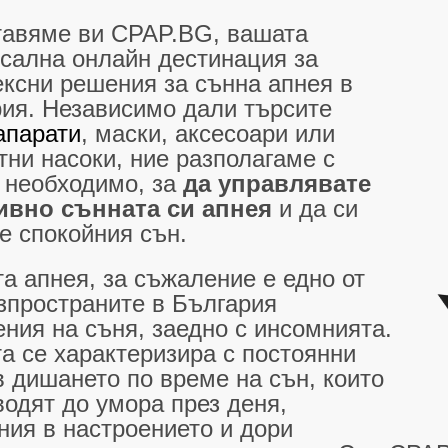
авяме ви CPAP.BG, вашата
сална онлайн дестинация за
ксни решения за сънна апнея в
ия. Независимо дали търсите
апарати
, маски, аксесоари или
тни насоки, ние разполагаме с
 необходимо, за
да управлявате
ивно сънната си апнея
и да си
е спокойния сън.
а апнея, за съжаление е едно от
зпространите в България
ния на съня, заедно с инсомнията.
а се характеризира с постоянни
в дишането по време на сън, които
водят до умора през деня,
ия в настроението и дори