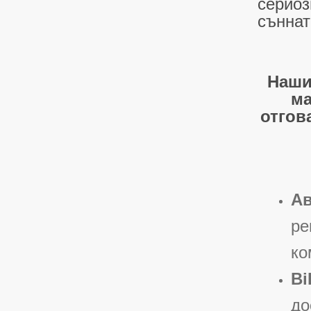
сериоз
съннат
Наши
ма
отгов
Ав
ре
ко
Bi
до