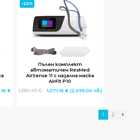
-22%
.
1,339.58 €.
1,020.03 €.
Пълен комплект
автоматичен ResMed
ка
AirSense 11 с назална маска
AirFit P10
al
Original
Текущата
1.16
€
1,380.49
€
1,071.16
€
(2,095.00 лв.)
щата
price
цена
was:
е:
.94 €
1,380.49 €.
1,071.16 €.
1
2
16 €
0.00
.00