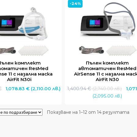
-24%
1,411.17 €.
1,096.72 €.
1,411.17 €.
1,091.61 €
Пълен комплект
Пълен комплект
оматичен ResMed
автоматичен ResMed
nse 11 с назална маска
AirSense 11 с назална мас
AirFit N30i
AirFit N30
Original
Текущата
Origin
€
1,078.83
€
(2,110.00 лв.)
1,400.94
€
(2,740.00 лв.)
1,07
price
цена
Теку
price
(2,095.00 лв.)
was:
е:
цена
was:
1,400.94 €.
1,078.83 €.
е:
1,400
Показване на 1–12 от 14 резултата
1,071.
(2,74
(2,095
лв.).
лв.).