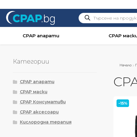
Products
search
CPAP апарати
CPAP маск
Категории
Начало
CP
CPAP апарати
CPAP маски
CPAP Консумативи
-15%
CPAP аксесоари
Кислородна терапия