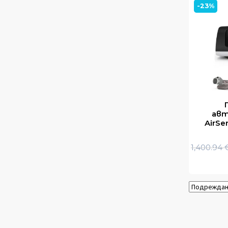
-23%
авт
AirSe
1,400.94