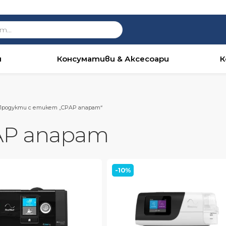
Безплатна доставка за всички поръчки над €100
и
Консумативи & Аксесоари
К
Продукти с етикет „CPAP апарат“
AP апарат
-10%