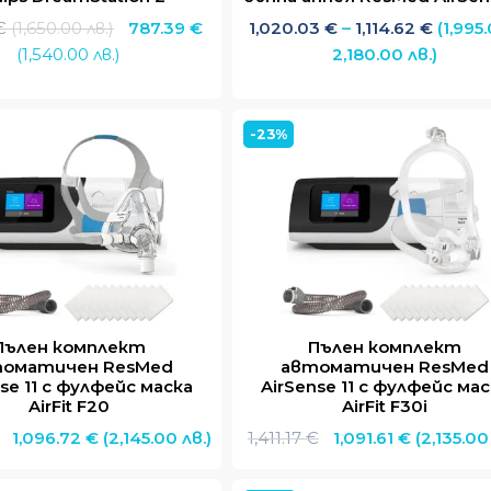
Original
Price
€
(1,650.00 лв.)
787.39
€
1,020.03
€
–
1,114.62
€
(1,995.
price
Текущата
range:
(1,540.00 лв.)
2,180.00 лв.)
was:
цена
1,020.
843.63 €
е:
throug
(1,650.00
787.39 €
1,114.6
-23%
лв.).
(1,540.00
лв.).
Пълен комплект
Пълен комплект
оматичен ResMed
автоматичен ResMed
se 11 с фулфейс маска
AirSense 11 с фулфейс ма
AirFit F20
AirFit F30i
Original
Текущата
Original
Текуща
1,096.72
€
(2,145.00 лв.)
1,411.17
€
1,091.61
€
(2,135.00
price
цена
price
цена
was:
е:
was:
е: