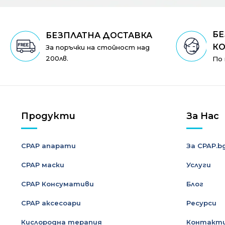
БЕ
БЕЗПЛАТНА ДОСТАВКА
КО
За поръчки на стойност над
200лв.
По 
Продукти
За Нас
CPAP апарати
За CPAP.b
CPAP маски
Услуги
CPAP Консумативи
Блог
CPAP аксесоари
Ресурси
Кислородна терапия
Контакт