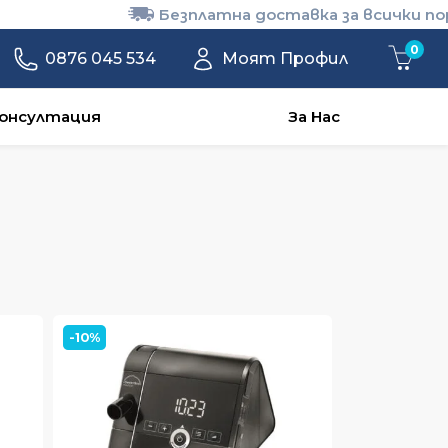
!
0
0876 045 534
Моят Профил
онсултация
За Нас
-10%