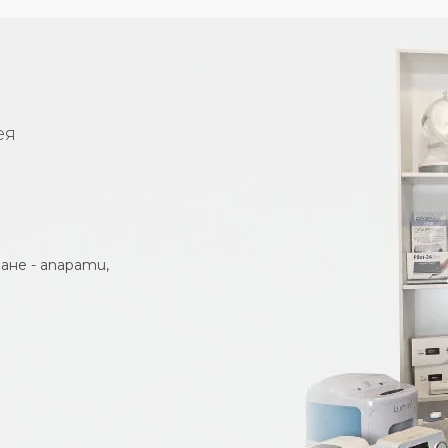
ея
не - апарати,