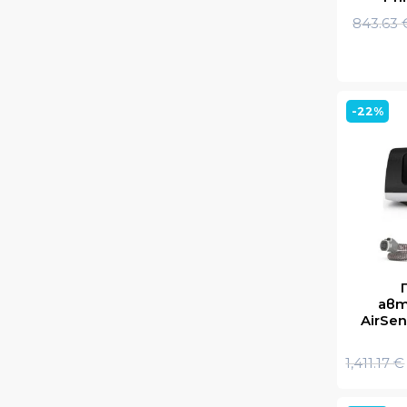
843.63
-22%
авт
AirSen
1,411.17
€