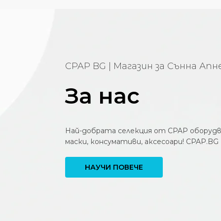
CPAP BG | Магазин за Сънна Апн
За нас
Най-добрата селекция от CPAP оборудва
маски, консумативи, аксесоари! CPAP.BG
НАУЧИ ПОВЕЧЕ