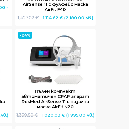
AirSense 11 с фулфейс маска
00 -
AirFit F40
Original
Текущата
1,427.02
€
1,114.62
€
(2,180.00 лв.)
03 €
price
цена
h
was:
е:
2 €
-24%
1,427.02 €.
1,114.62 €.
Пълен комплект
автоматичен CPAP апарат
ска
ResMed AirSense 11 с назална
маска AirFit N20
та
Original
Текущата
 лв.)
1,339.58
€
1,020.03
€
(1,995.00 лв.)
price
цена
was:
е: