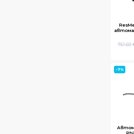
ResMe
автома
751.60
-7%
Автом
Phi