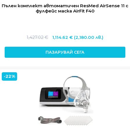
Пълен комплект автоматичен ResMed AirSense 11 с
фулфейс маска AirFit F40
Original
Текущата
1,427.02
€
1,114.62
€
(2,180.00 лв.)
price
цена
was:
е:
ПАЗАРУВАЙ СЕГА
1,427.02 €.
1,114.62 €.
-22%