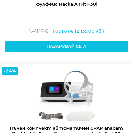
фулфейс маска AirFit F30i
Original
Текущата
1,411.17
€
1,091.61
€
(2,135.00 лв.)
price
цена
was:
е:
ПАЗАРУВАЙ СЕГА
1,411.17 €.
1,091.61 €.
-24%
Пълен комплект автоматичен CPAP апарат