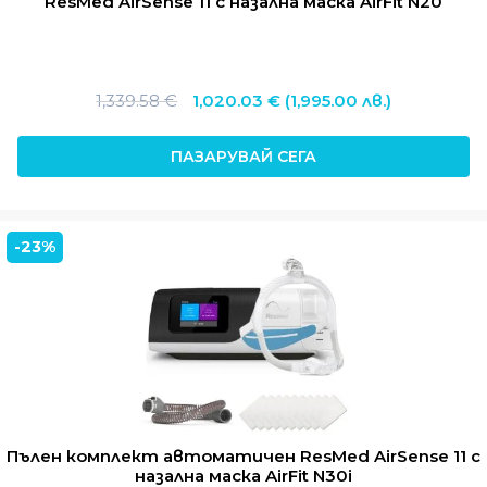
ResMed AirSense 11 с назална маска AirFit N20
Original
Текущата
1,339.58
€
1,020.03
€
(1,995.00 лв.)
price
цена
was:
е:
ПАЗАРУВАЙ СЕГА
1,339.58 €.
1,020.03 €.
-23%
Пълен комплект автоматичен ResMed AirSense 11 с
назална маска AirFit N30i