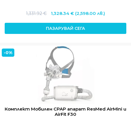
Original
Текущата
1,331.92
€
1,328.34
€
(2,598.00 лв.)
price
цена
was:
е:
ПАЗАРУВАЙ СЕГА
1,331.92 €.
1,328.34 €.
-0%
Комплект Мобилен CPAP апарат ResMed AirMini и
AirFit F30