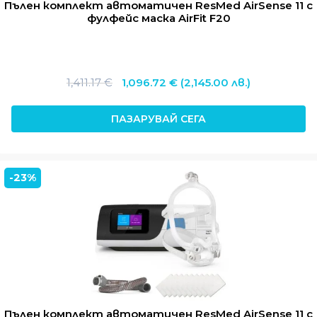
Пълен комплект автоматичен ResMed AirSense 11 с
фулфейс маска AirFit F20
Original
Текущата
1,411.17
€
1,096.72
€
(2,145.00 лв.)
price
цена
was:
е:
ПАЗАРУВАЙ СЕГА
1,411.17 €.
1,096.72 €.
-23%
Пълен комплект автоматичен ResMed AirSense 11 с