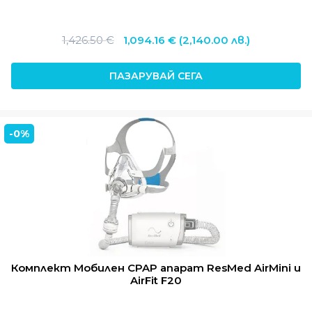
Original
Текущата
1,426.50
€
1,094.16
€
(2,140.00 лв.)
price
цена
was:
е:
ПАЗАРУВАЙ СЕГА
1,426.50 €.
1,094.16 €.
-0%
Комплект Мобилен CPAP апарат ResMed AirMini и
AirFit F20