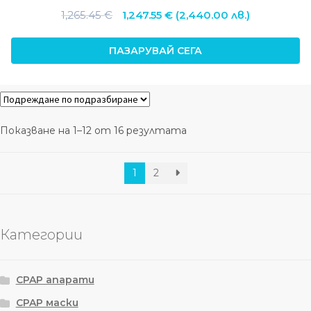
Original
Текущата
1,265.45
€
1,247.55
€
(2,440.00 лв.)
price
цена
was:
е:
ПАЗАРУВАЙ СЕГА
1,265.45 €.
1,247.55 €.
Показване на 1–12 от 16 резултата
1
2
Категории
CPAP апарати
CPAP маски