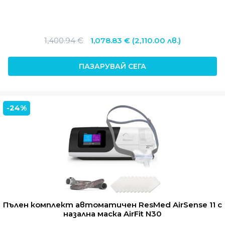
Original
Текущата
1,400.94
€
1,078.83
€
(2,110.00 лв.)
price
цена
was:
е:
ПАЗАРУВАЙ СЕГА
1,400.94 €.
1,078.83 €.
-24%
Пълен комплект автоматичен ResMed AirSense 11 с
назална маска AirFit N30