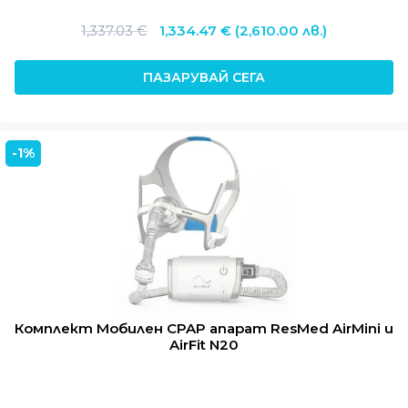
Original
Текущата
1,337.03
€
1,334.47
€
(2,610.00 лв.)
price
цена
was:
е:
ПАЗАРУВАЙ СЕГА
1,337.03 €.
1,334.47 €.
-1%
Комплект Мобилен CPAP апарат ResMed AirMini и
AirFit N20