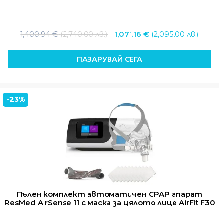
Original
Тек
1,400.94
€
(2,740.00 лв.)
1,071.16
€
(2,095.00 лв.)
price
цена
was:
е:
ПАЗАРУВАЙ СЕГА
1,400.94 €
1,071
(2,740.00
(2,09
лв.).
лв.).
-23%
Пълен комплект автоматичен CPAP апарат
ResMed AirSense 11 с маска за цялото лице AirFit F30