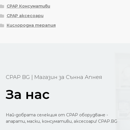
CPAP Консумативи
CPAP аксесоари
Кислородна терапия
CPAP BG | Магазин за Сънна Апнея
За нас
Най-добрата селекция от CPAP оборудване -
апарати, маски, консумативи, аксесоари! CPAP.BG