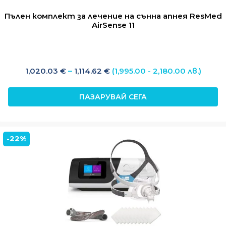
Пълен комплект за лечение на сънна апнея ResMed
AirSense 11
Price
1,020.03
€
–
1,114.62
€
(1,995.00 - 2,180.00 лв.)
range:
1,020.03 €
ПАЗАРУВАЙ СЕГА
through
1,114.62 €
-22%