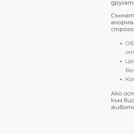
другата
Съннат
анорма
строго
Об
от
Це
бе
Ко
Ако ост
към ви
живота.