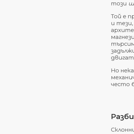
този
ш
Той е п
и тези
архите
магнез
търсим
задълж
двигат
Но нек
механи
често 
Разби
Склонни