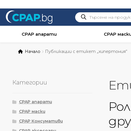
Products
search
CPAP апарати
CPAP маск
Начало
Публикации с етикет „хипертония“
Ет
Категории
Рол
CPAP апарати
CPAP маски
дру
CPAP Консумативи
CPAP аксесоари