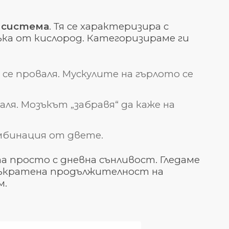
 система
. Тя се характеризира с
ка от кислород. Категоризираме ги
се проваля. Мускулите на гърлото се
ля. Мозъкът „забравя“ да каже на
омбинация от двете.
а просто с дневна сънливост. Гледаме
 съкратена продължителност на
м.