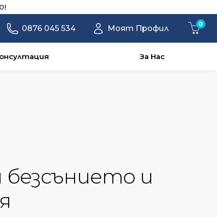
!
0
0876 045 534
Моят Профил
онсултация
За Нас
и безсънието и
я