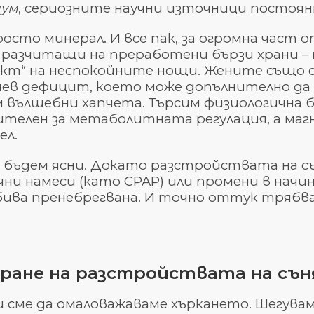
ум
, сериозните научни източници постоя
росто минерал. И все пак, за огромна част
, разчитащи на преработени бързи храни 
кт“ на неспокойните нощи. Жените също са
иев дефицит, което може допълнително да в
 вълшебни хапчета. Търсим физиологична б
ителен за метаболитната регулация, а маг
ел.
а бъдем ясни. Докато разстройствата на с
чни намеси (като CPAP) или промени в начи
бива пренебрегвана. И точно оттук трябва
ране на разстройствата на сън
 сме да омаловажаваме хъркането. Шегуваме