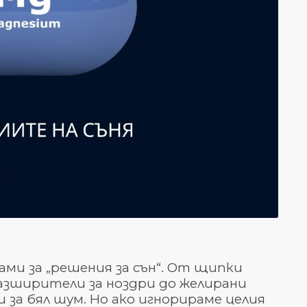
ами за „решения за сън“. От щипки
азширители за ноздри до желирани
 за бял шум. Но ако игнорираме целия