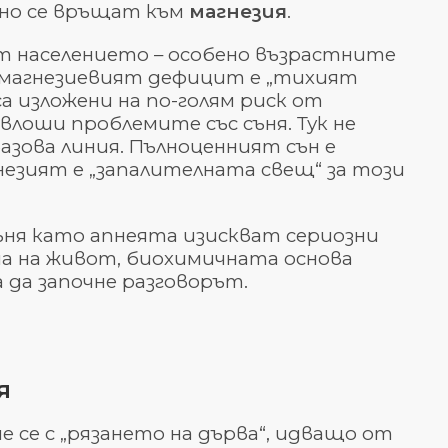
нно се връщат към
магнезия
.
 от населението – особено възрастните
– магнезиевият дефицит е „тихият
 изложени на по-голям риск от
лоши проблемите със съня. Тук не
азова линия. Пълноценният сън е
незият е „запалителната свещ“ за този
ъня като апнеята изискват сериозни
на на живот, биохимичната основа
 да започне разговорът.
я
 се с „рязането на дърва“, идващо от