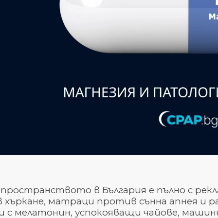
пространството в България е пълно с рекл
 хъркане, матраци против сънна апнея и р
 с мелатонин, успокояващи чайове, машини