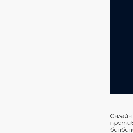
Онлайн 
против
бонбони