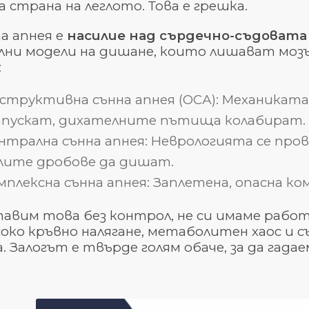
 страна на леглото. Това е грешка.
а апнея е
насилие над сърдечно-съдовата
лни модели на дишане, които лишават мозъ
:
структивна сънна апнея (ОСА): Механиката 
пускат, дихателните пътища колабират.
нтрална сънна апнея: Неврологията се прова
лите дробове да дишат.
мплексна сънна апнея: Заплетена, опасна к
авим това без контрол, не си имаме работ
соко кръвно налягане, метаболитен хаос и
 Залогът е твърде голям обаче, за да гадае