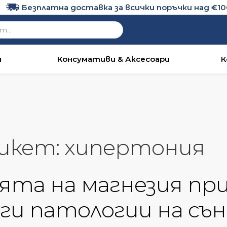
Безплатна доставка за всички поръчки над €100
и
Консумативи & Аксесоари
К
икет:
хипертония
ята на магнезия пр
ги патологии на сън