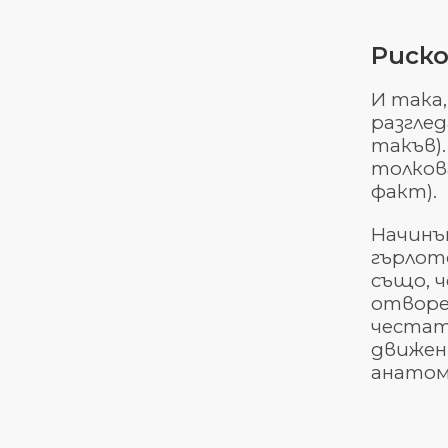
Риско
И така,
разглед
такъв)
толкова
факт).
Начинъ
гърлот
също, 
отворен
честат
движени
анатом