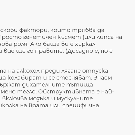
рискови фактори, които трябва да
 Просто генетичен късмет (или липса на
ва роля. Ако баща ви е хъркал
 вие ще го правите. (Досадно е, но е
а на алкохол преди лягане отпуска
а колабират и се стесняват. Знаем
се държат дихателните пътища
нормено тегло. Обструктивната е най-
 включва мозъка и мускулните
биколка на врата или специфична