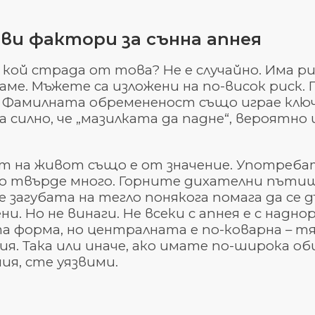
ви фактори за сънна апнея
 кой страда от това? Не е случайно. Има 
аме. Мъжете са изложени на по-висок риск.
. Фамилната обремененост също играе ключо
 силно, че „мазилката да падне“, вероятно и
т на живот също е от значение. Употребат
о твърде много. Горните дихателни пътищ
че загубата на тегло понякога помага да 
и. Но не винаги. Не всеки с апнея е с над
а форма, но централната е по-коварна – тя
я. Така или иначе, ако имате по-широка о
ия, сте уязвими.