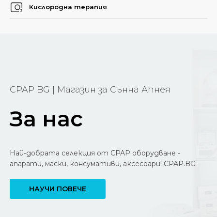
Кислородна терапия
CPAP BG | Магазин за Сънна Апнея
За нас
Най-добрата селекция от CPAP оборудване -
апарати, маски, консумативи, аксесоари! CPAP.BG
НАУЧИ ПОВЕЧЕ