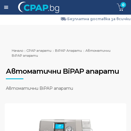
0
Безплатна доставка за всички поръчки на
Expa
CPAP апарати
child
men
Expa
CPAP маски
child
Начало
CPAP апарати
BiPAP Апарати
Автоматични
men
Expa
CPAP Консумативи и Аксесоари
BiPAP апарати
child
men
Автоматични BiPAP апарати
Кислородна терапия
За нас
Автоматични BiPAP апарати
Доставка и Връщане
Контакти