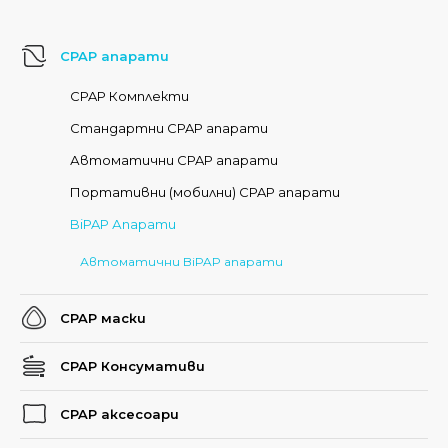
CPAP апарати
CPAP Комплекти
Стандартни CPAP апарати
Автоматични CPAP апарати
Портативни (мобилни) CPAP апарати
BiPAP Апарати
Автоматични BiPAP апарати
CPAP маски
CPAP Консумативи
CPAP аксесоари