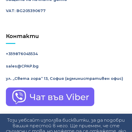
VAT: BG205390677
Контакти
+359876045534
sales@CPAP.bg
ул. „Света гора“ 13, София
(административен офис)
Този уебсайт използва бисквитки, за да подобри
вашия престой в него. Ще приемем, че сте
съгласни с това, но можете да се откажете, ако