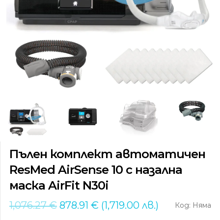
Моят профил
Пълен комплект автоматичен
ResMed AirSense 10 с назална
маска AirFit N30i
Original
Текущата
1,076.27
€
878.91
€
(1,719.00 лв.)
Код: Няма
price
цена