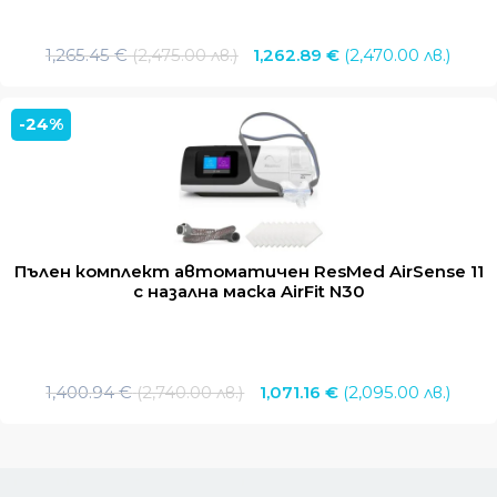
Original
Тек
1,265.45
€
(2,475.00 лв.)
1,262.89
€
(2,470.00 лв.)
price
цена
was:
е:
-24%
1,265.45 €
1,262
(2,475.00
(2,47
лв.).
лв.).
Пълен комплект автоматичен ResMed AirSense 11
с назална маска AirFit N30
Original
Тек
1,400.94
€
(2,740.00 лв.)
1,071.16
€
(2,095.00 лв.)
price
цена
was:
е:
1,400.94 €
1,071