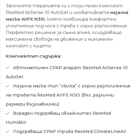
was:
е:
Започнете терапията си с този пълен комплект
1,076.27 €.
878.91 €.
ResMed AirSense 10 AutoSet и иновативната
назална
маска AirFit N30i
, която комбинира комфортно
уплътнение под носа с тръба с горно разположение.
Перфектно решение за сънна апнея, осигуряващо
максимална свобода на движение и минимален
контакт с лицето.
Комплектът съдържа:
Автоматичен CPAP апарат ResMed AirSense 10
AutoSet
Назална маска тип “люлка” с горно разположение
на тръбата ResMed AirFit N30i (вкл. различни
размери възглавнички)
Вграден подгряващ овлажнител ResMed
HumidAir
Подгряваща CPAP тръба ResMed ClimateLineAir