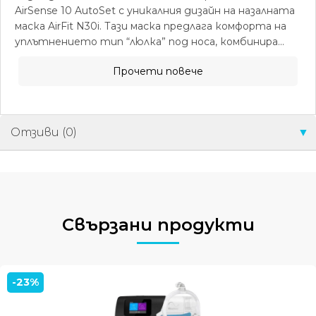
AirSense 10 AutoSet с уникалния дизайн на назалната
маска AirFit N30i. Тази маска предлага комфорта на
уплътнението тип “люлка” под носа, комбинира...
Прочети повече
Отзиви (0)
Свързани продукти
-23%