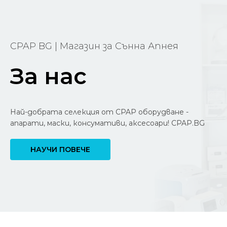
(2,740.00
(2,09
лв.).
лв.).
CPAP BG | Магазин за Сънна Апнея
За нас
Най-добрата селекция от CPAP оборудване -
апарати, маски, консумативи, аксесоари! CPAP.BG
НАУЧИ ПОВЕЧЕ