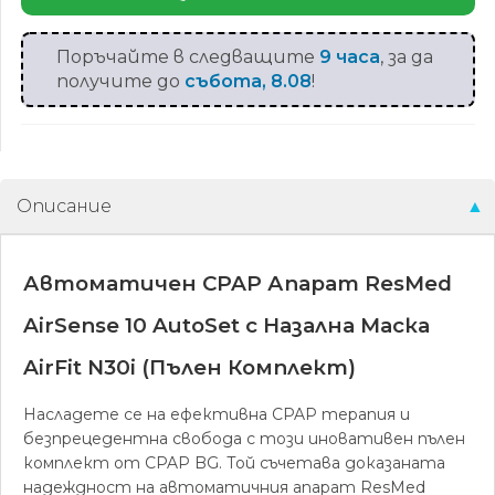
AirFit
N30i
Поръчайте в следващите
9 часа
, за да
получите до
събота, 8.08
!
Описание
Автоматичен CPAP Апарат ResMed
AirSense 10 AutoSet с Назална Маска
AirFit N30i (Пълен Комплект)
Насладете се на ефективна CPAP терапия и
безпрецедентна свобода с този иновативен пълен
комплект от CPAP BG. Той съчетава доказаната
надеждност на автоматичния апарат ResMed