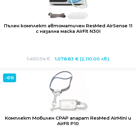
Пълен комплект автоматичен ResMed AirSense 11
с назална маска AirFit N30i
Original
Текущата
1,400.94
€
1,078.83
€
(2,110.00 лв.)
price
цена
was:
е:
-0%
1,400.94 €.
1,078.83 €.
Комплект Мобилен CPAP апарат ResMed AirMini и
AirFit P10