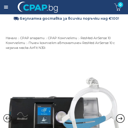
0
Безплатна доставка за всички поръчки над €100!
Expa
CPAP апарати
child
men
Expa
Начало
CPAP апарати
CPAP Комплекти
ResMed AirSense 10
CPAP маски
Комплекти
Пълен комплект автоматичен ResMed AirSense 10 с
child
назална маска AirFit N30i
men
Expa
CPAP Консумативи и Аксесоари
child
men
Кислородна терапия
За нас
Доставка и Връщане
Контакти