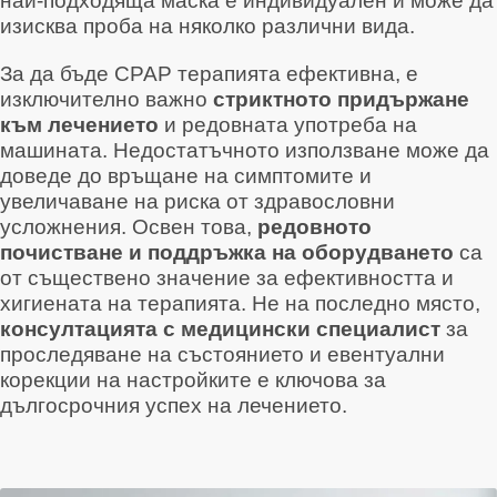
най-подходяща маска е индивидуален и може да
изисква проба на няколко различни вида
.
За да бъде CPAP терапията ефективна, е
изключително важно
стриктното придържане
към лечението
и редовната употреба на
машината
. Недостатъчното използване може да
доведе до връщане на симптомите и
увеличаване на риска от здравословни
усложнения
. Освен това,
редовното
почистване и поддръжка на оборудването
са
от съществено значение за ефективността и
хигиената на терапията
. Не на последно място,
консултацията с медицински специалист
за
проследяване на състоянието и евентуални
корекции на настройките е ключова за
дългосрочния успех на лечението
.