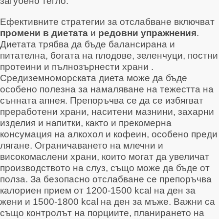
загубено тегло
.
Ефективните стратегии за отслабване включват
промени в диетата
и
редовни упражнения
.
Диетата трябва да бъде балансирана и
питателна, богата на плодове, зеленчуци, постни
протеини и пълнозърнести храни
.
Средиземноморската диета може да бъде
особено полезна за намаляване на тежестта на
сънната апнея
. Препоръчва се да се избягват
преработени храни, наситени мазнини, захарни
изделия и напитки, както и прекомерна
консумация на алкохол и кофеин, особено преди
лягане
. Ограничаването на млечни и
високомаслени храни, които могат да увеличат
производството на слуз, също може да бъде от
полза
. За безопасно отслабване се препоръчва
калориен прием от 1200-1500 kcal на ден за
жени и 1500-1800 kcal на ден за мъже
. Важни са
също контролът на порциите, планирането на