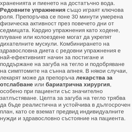
храненията и пиенето на достатъчно вода
.
Редовните упражнения
също играят ключова
роля. Препоръчва се поне 30 минути умерена
физическа активност през повечето дни от
седмицата
. Кардио упражнения като ходене,
плуване или колоездене могат да укрепят
дихателните мускули
. Комбинирането на
здравословна диета с редовни упражнения е
най-ефективният начин за постигане и
поддържане на загуба на тегло и подобряване
на симптомите на сънна апнея
. В някои случаи,
лекарят може да препоръча
лекарства за
отслабване
или
бариатрична хирургия
,
особено при пациенти със значително
затлъстяване
. Целта за загуба на тегло трябва
да бъде реалистична и устойчива в дългосрочен
план, като се вземат предвид индивидуалните
нужди и здравословно състояние на пациента
.