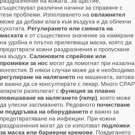
раздразнение на кожата
. За щастие,
съществуват различни начини за справяне с
тези проблеми. Използването на
овлажнител
може да добави влага към въздуха и да облекчи
сухотата
.
Регулирането или смяната на
маската
е от съществено значение за намиране
на удобна и плътно прилепваща маска, която да
предотврати кожни раздразнения и пропускане
на въздух
.
Салиновите спрейове или
промивки за нос
могат да помогнат при назална
конгестия
. В някои случаи може да е необходимо
регулиране на налягането
на машината, затова
е важно да се консултирате с лекар
. Много CPAP
апарати разполагат с
функция за плавно
повишаване на налягането (ramp)
, която може
да улесни заспиването
. Редовното
почистване
и поддръжка на оборудването
е важно за
предотвратяване на инфекции
. При кожни
раздразнения могат да се използват
подложки
за маска или бариерни кремове
. Повдигането