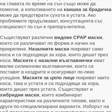
на главата по време на сън също може да
помогне
, а използването на
каишка за брадичка
може да предотврати сухота в устата
. Ако
проблемите продължават, консултацията със
специалист по сън е препоръчителна
.
Съществуват различни
видове CPAP маски
,
които се различават по форма и начин на
прикрепяне.
Назалните маски
покриват само
носа и са подходящи за хора, които дишат през
носа
.
Маските с назални възглавнички
имат
малки силиконови възглавнички, които се
поставят в ноздрите и осигуряват по-леко
усещане
.
Маските за цяло лице
покриват както
носа, така и устата и са подходящи за хора,
които дишат през устата
. Съществуват и
хибридни маски
, които комбинират
характеристики на различните типове
, както и
други по-специализирани варианти
. Изборът на