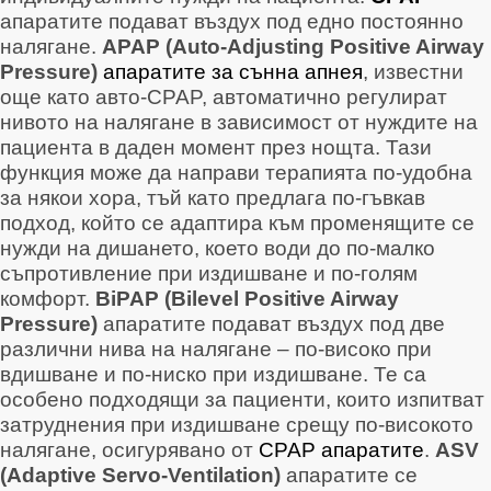
апаратите подават въздух под едно постоянно
налягане
.
APAP (Auto-Adjusting Positive Airway
Pressure)
апаратите за сънна апнея
, известни
още като авто-CPAP, автоматично регулират
нивото на налягане в зависимост от нуждите на
пациента в даден момент през нощта
. Тази
функция може да направи терапията по-удобна
за някои хора, тъй като предлага по-гъвкав
подход, който се адаптира към променящите се
нужди на дишането, което води до по-малко
съпротивление при издишване и по-голям
комфорт
.
BiPAP (Bilevel Positive Airway
Pressure)
апаратите подават въздух под две
различни нива на налягане – по-високо при
вдишване и по-ниско при издишване
. Те са
особено подходящи за пациенти, които изпитват
затруднения при издишване срещу по-високото
налягане, осигурявано от
CPAP апаратите
.
ASV
(Adaptive Servo-Ventilation)
апаратите се