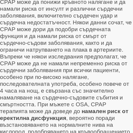
CPAP може да понижи кръвното налягане
и да
намали риска от инсулт
и различни сърдечни
заболявания, включително сърдечен удар и
сърдечна недостатъчност
. Някои данни сочат, че
CPAP може дори да подобри сърдечната
функция
и да намали риска от смърт от
сърдечно-съдови заболявания
, както и да
ограничи натрупването на плака в артериите
.
Въпреки че някои изследвания предполагат, че
CPAP може да не намали непременно риска от
сърдечни заболявания при всички пациенти,
особено при по-високо налягане,
последователната употреба, особено повече от
4 часа на нощ, е свързана със значително
намаляване на сърдечно-съдовите събития и
смъртността
. При мъжете с OSA, CPAP
терапията може да доведе до
намален риск от
еректилна дисфункция
, вероятно поради
възстановяването на нормалните нива на
кислород, подобряването на кръвообращението