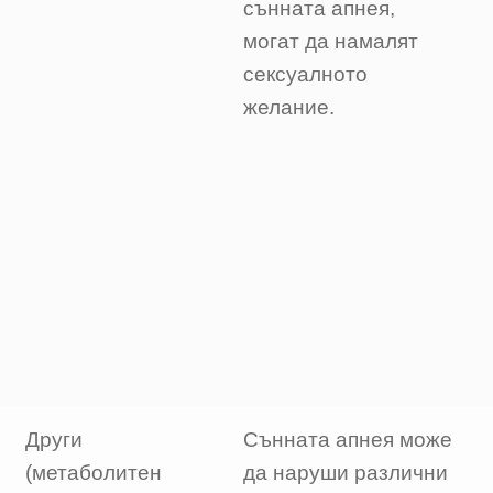
сънната апнея,
могат да намалят
сексуалното
желание.
Други
Сънната апнея може
(метаболитен
да наруши различни