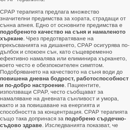
CPAP терапията предлага множество
значителни предимства за хората, страдащи от
сънна апнея. Едно от основните предимства е
подобреното качество на съня и намаленото
хъркане
. Чрез предотвратяване на
прекъсванията на дишането, CPAP осигурява по-
дълбок и спокоен сън, като същевременно
ефективно намалява или елиминира хъркането,
което често е обезпокоителен симптом
.
Подобряването на качеството на съня води до
повишена дневна бодрост, работоспособност
и по-добро настроение
. Пациентите,
използващи CPAP, често съобщават за
намаляване на дневната сънливост и умора,
както и за повишаване на енергията и
способността за концентрация. CPAP терапията
също така допринася за
подобрено сърдечно-
съдово здраве
. Изследванията показват, че