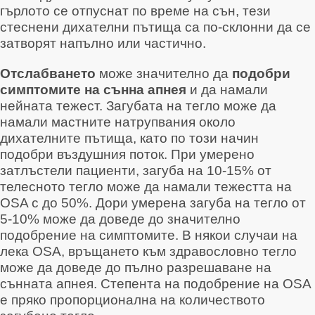
гърлото се отпуснат по време на сън, тези
стеснени дихателни пътища са по-склонни да се
затворят напълно или частично.
Отслабването
може значително да
подобри
симптомите на сънна апнея
и да намали
нейната тежест
. Загубата на тегло може да
намали мастните натрупвания около
дихателните пътища, като по този начин
подобри въздушния поток
. При умерено
затлъстели пациенти, загуба на 10-15% от
телесното тегло може да намали тежестта на
OSA с до 50%
. Дори умерена загуба на тегло от
5-10% може да доведе до значително
подобрение на симптомите
. В някои случаи на
лека OSA, връщането към здравословно тегло
може да доведе до пълно разрешаване на
сънната апнея
. Степента на подобрение на OSA
е пряко пропорционална на количеството