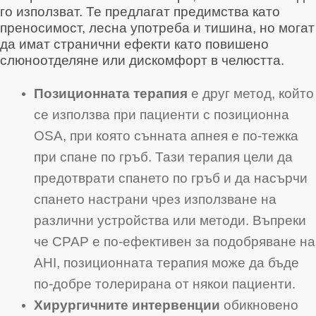
го използват
. Те предлагат предимства като
преносимост, лесна употреба и тишина, но могат
да имат странични ефекти като повишено
слюноотделяне или дискомфорт в челюстта
.
Позиционната терапия
е друг метод, който
се използва при пациенти с позиционна
OSA, при която сънната апнея е по-тежка
при спане по гръб
. Тази терапия цели да
предотврати спането по гръб и да насърчи
спането настрани чрез използване на
различни устройства или методи
. Въпреки
че CPAP е по-ефективен за подобряване на
AHI, позиционната терапия може да бъде
по-добре толерирана от някои пациенти
.
Хирургичните интервенции
обикновено