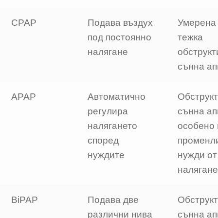
CPAP
Подава въздух
Умерена
под постоянно
тежка
налягане
обструкт
сънна ап
APAP
Автоматично
Обструк
регулира
сънна ап
налягането
особено 
според
променл
нуждите
нужди от
налягане
BiPAP
Подава две
Обструк
различни нива
сънна ап