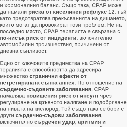
и хормоналния баланс
. Също така, CPAP може
да намали
риска от киселинен рефлукс
12
, тъй
като предотвратява прекъсванията на дишането,
които могат да провокират този проблем
. Не на
последно място, CPAP терапията е свързана с
по-нисък риск от инциденти
, включително
автомобилни произшествия, причинени от
дневна сънливост
.
Едно от ключовите предимства на CPAP
терапията е способността да адресира
множество
странични ефекти от
нетретираната сънна апнея
. По отношение на
сърдечно-съдовите заболявания
, CPAP
намалява
повишения риск от инсулт
чрез
регулиране на кръвното налягане и подобряване
на нивата на кислород
. Той също така се бори с
други
сърдечно-съдови заболявания
,
включително
сърдечен удар, аритмия и