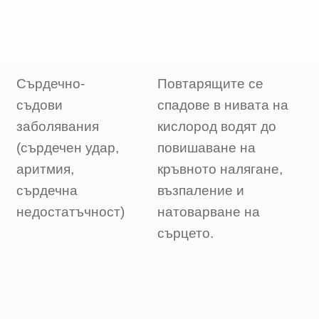
Сърдечно-
Повтарящите се
съдови
спадове в нивата на
заболявания
кислород водят до
(сърдечен удар,
повишаване на
аритмия,
кръвното налягане,
сърдечна
възпаление и
недостатъчност)
натоварване на
сърцето.