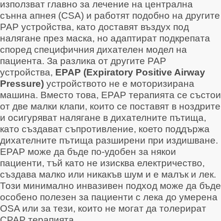
използват главно за лечение на централна
сънна апнея (CSA) и работят подобно на другите
PAP устройства, като доставят въздух под
налягане през маска, но адаптират подкрепата
според специфичния дихателен модел на
пациента
. За разлика от другите PAP
устройства,
EPAP (Expiratory Positive Airway
Pressure)
устройството не е моторизирана
машина. Вместо това, EPAP терапията се състои
от две малки клапи, които се поставят в ноздрите
и осигуряват налягане в дихателните пътища,
като създават съпротивление, което поддържа
дихателните пътища разширени при издишване
.
EPAP може да бъде по-удобен за някои
пациенти, тъй като не изисква електричество,
създава малко или никакъв шум и е малък и лек
.
Този минимално инвазивен подход може да бъде
особено полезен за пациенти с лека до умерена
OSA или за тези, които не могат да толерират
CPAP терапията
.