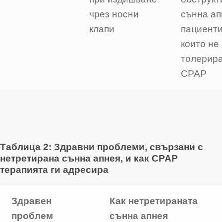
чрез носни
сънна ап
клапи
пациенти
които не
толерир
CPAP
Таблица 2: Здравни проблеми, свързани с
нетретирана сънна апнея, и как CPAP
терапията ги адресира
Здравен
Как нетретираната
проблем
сънна апнея