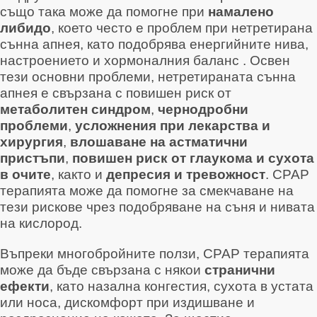
също така може да помогне при
намалено
либидо
, което често е проблем при нетретирана
сънна апнея, като подобрява енергийните нива,
настроението и хормоналния баланс
. Освен
тези основни проблеми, нетретираната сънна
апнея е свързана с повишен риск от
метаболитен синдром
,
чернодробни
проблеми
,
усложнения при лекарства и
хирургия
,
влошаване на астматични
пристъпи
,
повишен риск от глаукома и сухота
в очите
, както и
депресия и тревожност
. CPAP
терапията може да помогне за смекчаване на
тези рискове чрез подобряване на съня и нивата
на кислород.
Въпреки многобройните ползи, CPAP терапията
може да бъде свързана с някои
странични
ефекти
, като назална конгестия, сухота в устата
или носа, дискомфорт при издишване и