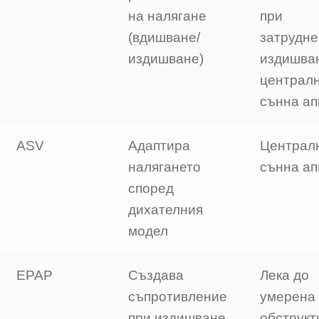
на налягане
при
(вдишване/
затрудне
издишване)
издишва
централ
сънна ап
ASV
Адаптира
Централ
налягането
сънна ап
според
дихателния
модел
EPAP
Създава
Лека до
съпротивление
умерена
при издишване
обструкт