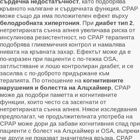
сърдечна недостатъчност
, като подобрява
кръвното налягане и сърдечната функция
. CPAP
може също да има положителен ефект върху
белодробната хипертония
. При
диабет тип 2
,
нетретираната сънна апнея увеличава риска от
инсулинова резистентност, но CPAP терапията
подобрява гликемичния контрол и намалява
нивата на кръвната захар
. Ефектът може да е
по-изразен при пациенти с по-тежка OSA,
затлъстяване и лошо контролиран диабет, и се
засилва с по-доброто придържане към
терапията
. По отношение на
когнитивните
нарушения и болестта на Алцхаймер
, CPAP
може да подобри паметта и когнитивните
функции, които често са засегнати от
нетретираната сънна апнея
. Някои изследвания
предполагат, че продължителната употреба на
CPAP може дори да забави когнитивния спад при
пациенти с болест на Алцхаймер и OSA
, въпреки
че други не показват значителна връзка
. CPAP