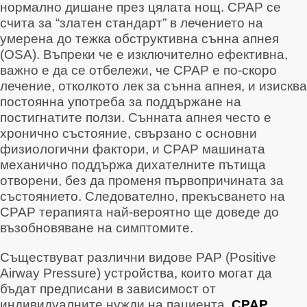
нормално дишане през цялата нощ
. CPAP се
счита за “златен стандарт” в лечението на
умерена до тежка обструктивна сънна апнея
(OSA)
. Въпреки че е изключително ефективна,
важно е да се отбележи, че CPAP е по-скоро
лечение, отколкото лек за сънна апнея, и изисква
постоянна употреба за поддържане на
постигнатите ползи
. Сънната апнея често е
хронично състояние, свързано с основни
физиологични фактори, и CPAP машината
механично поддържа дихателните пътища
отворени, без да променя първопричината за
състоянието. Следователно, прекъсването на
CPAP терапията най-вероятно ще доведе до
възобновяване на симптомите.
Съществуват различни видове PAP (Positive
Airway Pressure) устройства, които могат да
бъдат предписани в зависимост от
индивидуалните нужди на пациента
.
CPAP