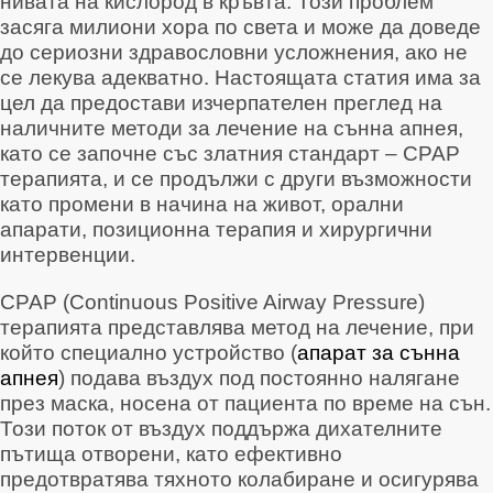
нивата на кислород в кръвта
. Този проблем
засяга милиони хора по света и може да доведе
до сериозни здравословни усложнения, ако не
се лекува адекватно
. Настоящата статия има за
цел да предостави изчерпателен преглед на
наличните методи за лечение на сънна апнея,
като се започне със златния стандарт – CPAP
терапията, и се продължи с други възможности
като промени в начина на живот, орални
апарати, позиционна терапия и хирургични
интервенции.
CPAP (Continuous Positive Airway Pressure)
терапията представлява метод на лечение, при
който специално устройство (
апарат за сънна
апнея
) подава въздух под постоянно налягане
през маска, носена от пациента по време на сън
.
Този поток от въздух поддържа дихателните
пътища отворени, като ефективно
предотвратява тяхното колабиране и осигурява