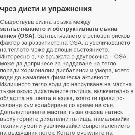
чрез диети и упражнения
Съществува силна връзка между
затлъстяването и обструктивната сънна
апнея (OSA)
. Затлъстяването е основен рисков
фактор за развитието на OSA, а увеличаването
на теглото може да влоши състоянието
.
Интересно е, че връзката е двупосочна – OSA
може да допринесе за наддаване на тегло
поради хормонални дисбаланси и умора, което
води до намалена физическа активност
.
Излишното тегло води до натрупване на мастна
тъкан около дихателните пътища, включително в
областта на шията и езика, което ги прави по-
склонни към колабиране по време на сън
.
Допълнителната мастна тъкан оказва натиск
върху горните дихателни пътища, намалявайки
техния лумен и увеличавайки съпротивлението
на въздушния поток. Когато мускулите на