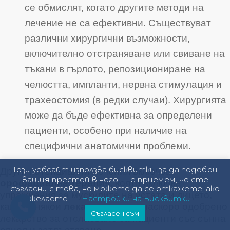
се обмислят, когато другите методи на
лечение не са ефективни
. Съществуват
различни хирургични възможности,
включително отстраняване или свиване на
тъкани в гърлото, репозициониране на
челюстта, импланти, нервна стимулация и
трахеостомия (в редки случаи)
. Хирургията
може да бъде ефективна за определени
пациенти, особено при наличие на
специфични анатомични проблеми.
Този уебсайт използва бисквитки, за да подобри
Други потенциални лечения включват
вашия престой в него. Ще приемем, че сте
орофациална терапия
, която включва
съгласни с това, но можете да се откажете, ако
упражнения за мускулите на устата и лицето
,
желаете.
Настройки на Бисквитки
както и някои
лекарства
, като наскоро одобрено
Съгласен съм
лекарство за отслабване за пациенти със сънна