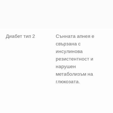
Диабет тип 2
Сънната апнея е
свързана с
инсулинова
резистентност и
нарушен
метаболизъм на
глюкозата.