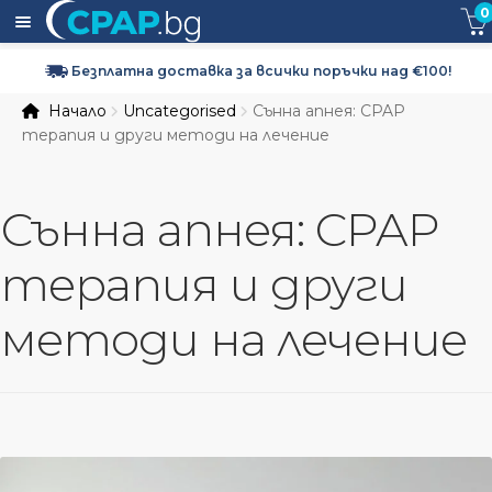
0
Безплатна доставка за всички поръчки над €100!
Expa
CPAP апарати
Начало
Uncategorised
Сънна апнея: CPAP
child
терапия и други методи на лечение
men
Expa
CPAP маски
child
men
Expa
CPAP Консумативи и Аксесоари
Сънна апнея: CPAP
child
men
терапия и други
Кислородна терапия
методи на лечение
За нас
Доставка и Връщане
Контакти