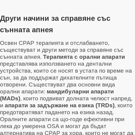
Други начини за справяне със
сънната апнея
Освен CPAP терапията и отслабването,
съществуват и други методи за справяне със
сънната апнея.
Терапията с орални апарати
представлява използването на дентални
устройства, които се носят в устата по време на
сън, за да поддържат дихателните пътища
отворени
. Съществуват два основни вида
орални апарати:
мандибуларни апарати
(MADs)
, които подвиват долната челюст напред,
и
апарати за задържане на езика (TRDs)
, които
предотвратяват падането на езика назад
.
Оралните апарати са що-годе ефективни при
лека до умерена OSA и могат да бъдат
алтернатива на CPAP за хора, които не могат да