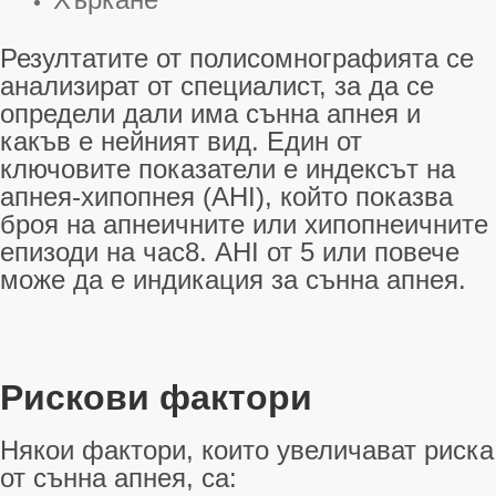
Резултатите от полисомнографията се
анализират от специалист, за да се
определи дали има сънна апнея и
какъв е нейният вид
. Един от
ключовите показатели е индексът на
апнея-хипопнея (AHI), който показва
броя на апнеичните или хипопнеичните
епизоди на час
8
. AHI от 5 или повече
може да е индикация за сънна апнея
.
Рискови фактори
Някои фактори, които увеличават риска
от сънна апнея, са: