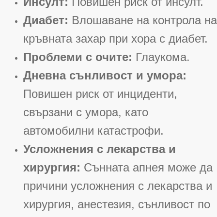
Инсулт:
Повишен риск от инсулт
.
Диабет:
Влошаване на контрола на
кръвната захар при хора с диабет
.
Проблеми с очите:
Глаукома
.
Дневна сънливост и умора:
Повишен риск от инциденти,
свързани с умора, като
автомобилни катастрофи
.
Усложнения с лекарства и
хирургия:
Сънната апнея може да
причини усложнения с лекарства и
хирургия, анестезия, сънливост по