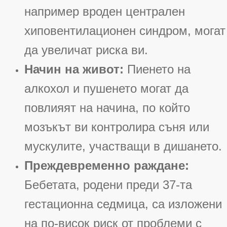
например вроден централен
хиповентилационен синдром, могат
да увеличат риска ви
.
Начин на живот:
Пиенето на
алкохол и пушенето могат да
повлияят на начина, по който
мозъкът ви контролира съня или
мускулите, участващи в дишането
.
Преждевременно раждане:
Бебетата, родени преди 37-та
гестационна седмица, са изложени
на по-висок риск от проблеми с