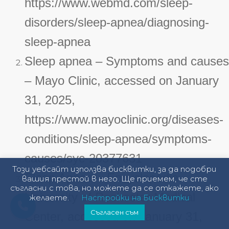
https://www.webmd.com/sleep-
disorders/sleep-apnea/diagnosing-
sleep-apnea
Sleep apnea – Symptoms and causes
– Mayo Clinic, accessed on January
31, 2025,
https://www.mayoclinic.org/diseases-
conditions/sleep-apnea/symptoms-
causes/syc-20377631
Този уебсайт използва бисквитки, за да подобри
Sleep Apnea – Encyclopedia –
вашия престой в него. Ще приемем, че сте
съгласни с това, но можете да се откажете, ако
University of Rochester Medical
желаете.
Настройки на Бисквитки
Съгласен съм
Center, accessed on January 31,