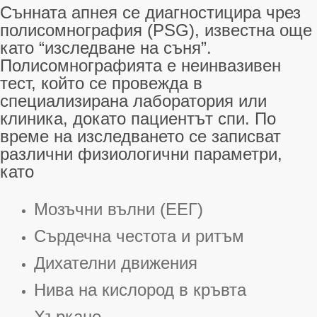
Сънната апнея се диагностицира чрез
полисомнография (PSG), известна още
като “изследване на съня”
.
Полисомнографията е неинвазивен
тест, който се провежда в
специализирана лаборатория или
клиника, докато пациентът спи
. По
време на изследването се записват
различни физиологични параметри,
като
Мозъчни вълни (ЕЕГ)
Сърдечна честота и ритъм
Дихателни движения
Нива на кислород в кръвта
Хъркане