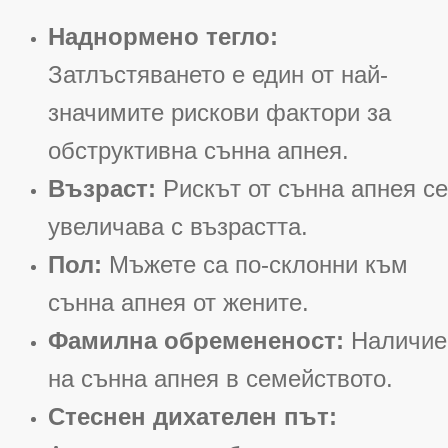
Наднормено тегло:
Затлъстяването е един от най-
значимите рискови фактори за
обструктивна сънна апнея
.
Възраст:
Рискът от сънна апнея се
увеличава с възрастта
.
Пол:
Мъжете са по-склонни към
сънна апнея от жените
.
Фамилна обремененост:
Наличие
на сънна апнея в семейството
.
Стеснен дихателен път: