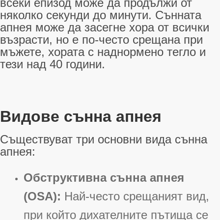
всеки епизод може да продължи от
няколко секунди до минути. Сънната
апнея може да засегне хора от всички
възрасти, но е по-често срещана при
мъжете, хората с наднормено тегло и
тези над 40 години
.
Видове сънна апнея
Съществуват три основни вида сънна
апнея:
Обструктивна сънна апнея
(OSA):
Най-често срещаният вид,
при който дихателните пътища се