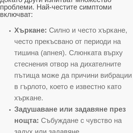
проблеми. Най-честите симптоми
включват:
Хъркане:
Силно и често хъркане,
често прекъсвано от периоди на
тишина (апнея). Слюнката върху
стеснения отвор на дихателните
пътища може да причини вибрации
в гърлото, което е известно като
хъркане
.
Задушаване или задавяне през
нощта:
Събуждане с чувство на
задух или задавяне
.