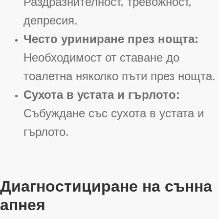
Раздразнителност, тревожност,
депресия.
Често уриниране през нощта:
Необходимост от ставане до
тоалетна няколко пъти през нощта.
Сухота в устата и гърлото:
Събуждане със сухота в устата и
гърлото.
Диагностициране на сънна
апнея