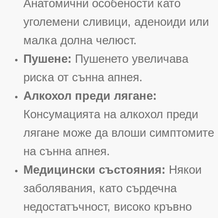
Анатомични особености като
уголемени сливици, аденоиди или
малка долна челюст
.
Пушене:
Пушенето увеличава
риска от сънна апнея
.
Алкохол преди лягане:
Консумацията на алкохол преди
лягане може да влоши симптомите
на сънна апнея
.
Медицински състояния:
Някои
заболявания, като сърдечна
недостатъчност, високо кръвно