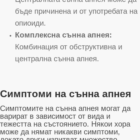
бъде причинена и от употребата на
опиоиди
.
Комплексна сънна апнея:
Комбинация от обструктивна и
централна сънна апнея
.
Симптоми на сънна апнея
Симптомите на сънна апнея могат да
варират в зависимост от вида и
тежестта на състоянието. Някои хора
може да нямат никакви симптоми,
докато други изпитват множество