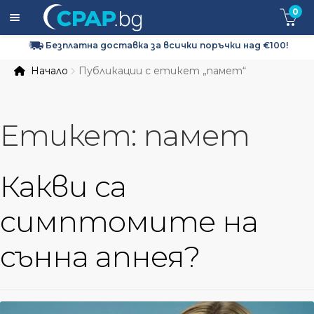
0
Безплатна доставка за всички поръчки над €100!
Expa
CPAP апарати
Начало
Публикации с етикет „памет“
child
men
Expa
CPAP маски
child
Етикет:
памет
men
Expa
CPAP Консумативи и Аксесоари
child
men
Кислородна терапия
Какви са
За нас
симптомите на
Доставка и Връщане
сънна апнея?
Контакти