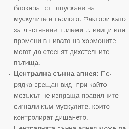
блокират от отпускане на
мускулите в гърлото
. Фактори като
затлъстяване, големи сливици или
промени в нивата на хормоните
могат да стеснят дихателните
пътища
.
Централна сънна апнея:
По-
рядко срещан вид, при който
мозъкът не изпраща правилните
сигнали към мускулите, които
контролират дишането
.
Централната сънна апнея може да