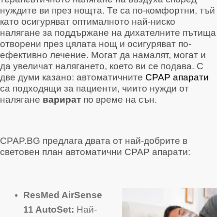
нуждите ви през нощта. Те са по-комфортни, тъй
като осигуряват оптималното най-ниско
налягане за поддържане на дихателните пътища
отворени през цялата нощ и осигуряват по-
ефективно лечение. Могат да намалят, могат и
да увеличат налягането, което ви се подава. С
две думи казано: автоматичните
CPAP апарати
са подходящи за пациенти, чиито нужди от
налягане
варират
по време на сън.
CPAP.BG предлага двата от най-добрите в
световен план автоматични CPAP апарати:
ResMed AirSense
11 AutoSet:
Най-