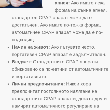
апнея:
Ако имате лека
форма на сънна апнея,
стандартен CPAP апарат може да е
достатъчен. Ако имате по-тежка форма,
автоматичен CPAP апарат може да е по-
подходящ.
Начин на живот:
Ако пътувате често,
портативен CPAP апарат е задължителен.
Бюджет:
Стандартните CPAP апарати
обикновено са по-евтини от автоматичните
и портативните.
Лични предпочитания:
Някои хора
предпочитат постоянното налягане на
стандартните CPAP апарати, докато други
намират автоматичното регулиране на