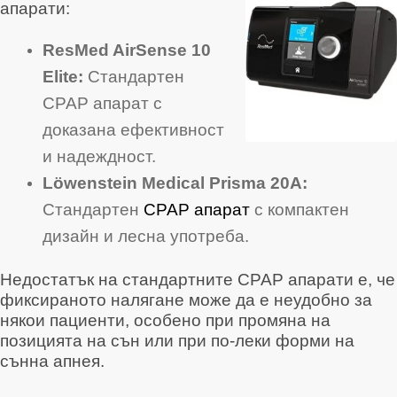
апарати:
ResMed AirSense 10
Elite:
Стандартен
CPAP апарат с
доказана ефективност
и надеждност.
Löwenstein Medical Prisma 20A:
Стандартен
CPAP апарат
с компактен
дизайн и лесна употреба.
Недостатък на стандартните CPAP апарати е, че
фиксираното налягане може да е неудобно за
някои пациенти, особено при промяна на
позицията на сън или при по-леки форми на
сънна апнея.