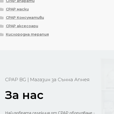
CPAP апарати
CPAP маски
CPAP Консумативи
CPAP аксесоари
Кислородна терапия
CPAP BG | Магазин за Сънна Апнея
За нас
Най-добрата селекция от CPAP оборудване -