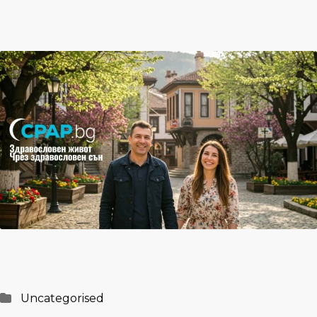
Posted
Uncategorised
in