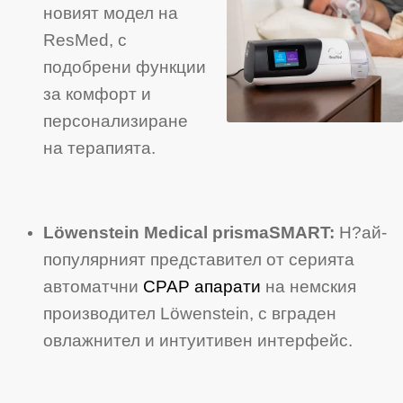
новият модел на
ResMed, с
подобрени функции
за комфорт и
персонализиране
на терапията.
Löwenstein Medical prismaSMART:
Н?ай-
популярният представител от серията
автоматчни
CPAP апарати
на немския
производител Löwenstein, с вграден
овлажнител и интуитивен интерфейс.