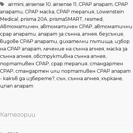
Tagged
airmini
,
airsense 10
,
airsense 11
,
CPAP апарат
,
CPAP
апарати
,
CPAP маска
,
CPAP терапия
,
Löwenstein
Medical
,
prisma 20A
,
prismaSMART
,
resmed
,
Автоматичен
,
автоматичен CPAP
,
автоматични
cpap апарати
,
апарат за сънна
,
апнея
,
безсъние
,
видове CPAP апарати
,
дихателни пътища
,
избор
на CPAP апарат
,
лечение на сънна апнея
,
маска за
сънна апнея
,
обструктивна сънна апнея
,
портативен CPAP
,
срар терапия
,
стандартен
CPAP
,
стандартен или портативен CPAP апарат
- какъв да изберете?
,
сън
,
сънна апнея
,
хъркане
,
цпап апарат
Категории