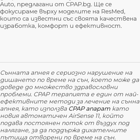
Auto, предлагани от CPAP.bg. Ще се
фокусираме върху моделите на ResMed,
които са известни със своята качествена
изработка, комфорт и ефективност.
Сънната апнея е сериозно нарушение на
дишането по време на сън, което може да
доведе до множество здравословни
проблеми. CPAP терапията е един от най-
ефективните методи за лечение на сънна
апнея, като използва
CPAP апарат
като
новия автоматичен AirSense 11, който
подава постоянен поток от въздух под
налягане, за да поддържа дихателните
пътища отворени по време на сън.