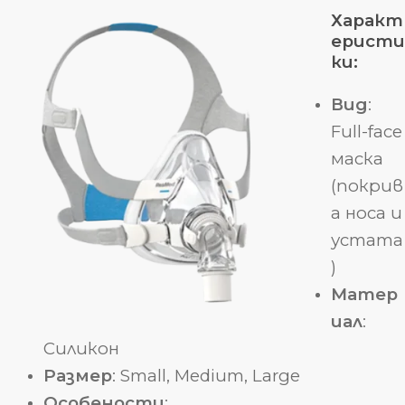
Характ
еристи
ки:
Вид
:
Full-face
маска
(покрив
а носа и
устата
)
Матер
иал
:
Силикон
Размер
: Small, Medium, Large
Особености
: