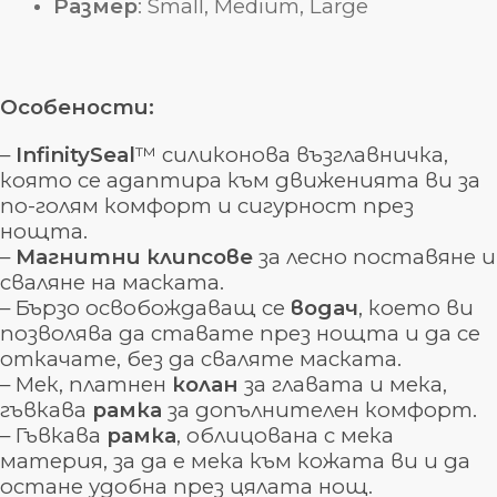
Размер
: Small, Medium, Large
Особености:
–
InfinitySeal
™ силиконова възглавничка,
която се адаптира към движенията ви за
по-голям комфорт и сигурност през
нощта.
–
Магнитни
клипсове
за лесно поставяне и
сваляне на маската.
– Бързо освобождаващ се
водач
, което ви
позволява да ставате през нощта и да се
откачате, без да сваляте маската.
– Мек, платнен
колан
за главата и мека,
гъвкава
рамка
за допълнителен комфорт.
– Гъвкава
рамка
, облицована с мека
материя, за да е мека към кожата ви и да
остане удобна през цялата нощ.