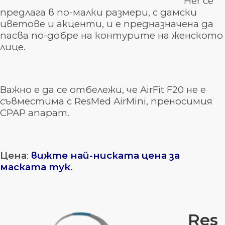
Her се
предлага в по-малки размери, с дамски
цветове и акценти, и е предназначена да
пасва по-добре на контурите на женското
лице.
Важно е да се отбележи, че AirFit F20 не е
съвместима с ResMed AirMini, преносимия
CPAP апарат.
Цена
:
вижте най-ниската цена за
маската тук
.
Res