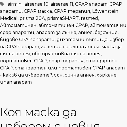
Tagged
airmini
,
airsense 10
,
airsense 11
,
CPAP апарат
,
CPAP
апарати
,
CPAP маска
,
CPAP терапия
,
Löwenstein
Medical
,
prisma 20A
,
prismaSMART
,
resmed
,
Автоматичен
,
автоматичен CPAP
,
автоматични
cpap апарати
,
апарат за сънна
,
апнея
,
безсъние
,
видове CPAP апарати
,
дихателни пътища
,
избор
на CPAP апарат
,
лечение на сънна апнея
,
маска за
сънна апнея
,
обструктивна сънна апнея
,
портативен CPAP
,
срар терапия
,
стандартен
CPAP
,
стандартен или портативен CPAP апарат
- какъв да изберете?
,
сън
,
сънна апнея
,
хъркане
,
цпап апарат
Коя маска да
изберем с новия