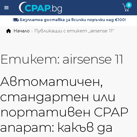
0
Безплатна доставка за всички поръчки над €100!
Expa
CPAP апарати
Начало
Публикации с етикет „airsense 11“
child
men
Expa
CPAP маски
child
Етикет:
airsense 11
men
Expa
CPAP Консумативи и Аксесоари
child
men
Кислородна терапия
Автоматичен,
За нас
стандартен или
Доставка и Връщане
портативен CPAP
апарат: какъв да
Контакти