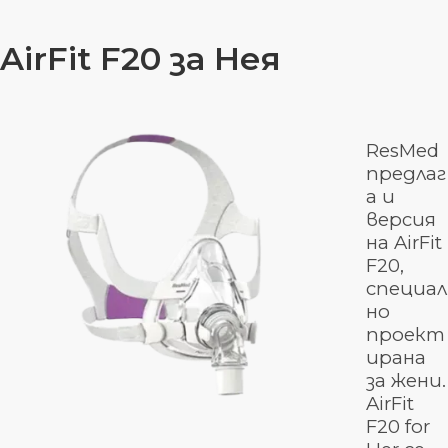
AirFit F20 за Нея
ResMed
предлаг
а и
версия
на AirFit
F20,
специал
но
проект
ирана
за жени.
AirFit
F20 for