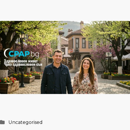
Posted
Uncategorised
in