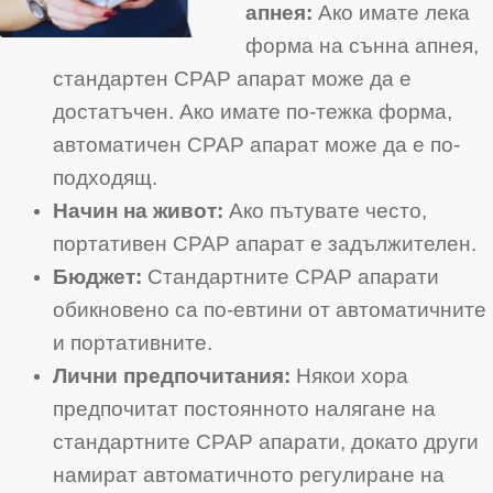
апнея:
Ако имате лека
форма на сънна апнея,
стандартен CPAP апарат може да е
достатъчен. Ако имате по-тежка форма,
автоматичен CPAP апарат може да е по-
подходящ.
Начин на живот:
Ако пътувате често,
портативен CPAP апарат е задължителен.
Бюджет:
Стандартните CPAP апарати
обикновено са по-евтини от автоматичните
и портативните.
Лични предпочитания:
Някои хора
предпочитат постоянното налягане на
стандартните CPAP апарати, докато други
намират автоматичното регулиране на