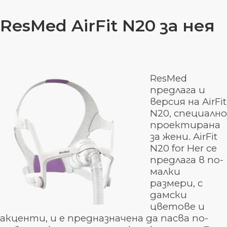
ResMed AirFit N20
за нея
ResMed
предлага и
версия на AirFit
N20, специално
проектирана
за жени. AirFit
N20 for Her се
предлага в по-
малки
размери, с
дамски
цветове и
акценти, и е предназначена да пасва по-