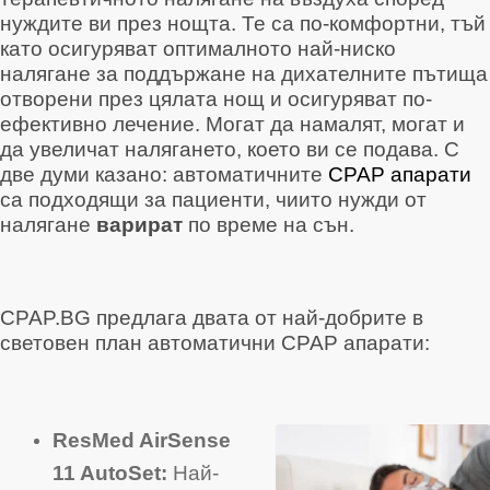
нуждите ви през нощта. Те са по-комфортни, тъй
като осигуряват оптималното най-ниско
налягане за поддържане на дихателните пътища
отворени през цялата нощ и осигуряват по-
ефективно лечение. Могат да намалят, могат и
да увеличат налягането, което ви се подава. С
две думи казано: автоматичните
CPAP апарати
са подходящи за пациенти, чиито нужди от
налягане
варират
по време на сън.
CPAP.BG предлага двата от най-добрите в
световен план автоматични CPAP апарати:
ResMed AirSense
11 AutoSet:
Най-