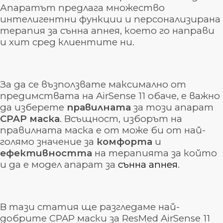
Апаратът предлага множество
интелигентни функции и персонализирана
терапия за сънна апнея, което го направи
и хит сред клиентите ни.
За да се възползвате максимално от
предимствата на AirSense 11 обаче, е важно
да изберете
правилната
за този апарат
CPAP
маска
. Всъщност, изборът на
правилната маска е от може би от най-
голямо значение за
комфорта
и
ефективността
на терапията за който
и да е модел апарат за
сънна апнея
.
В тази статия ще разгледаме най-
добрите CPAP маски за ResMed AirSense 11