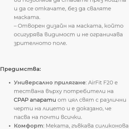
и да се откачате, без да сваляте
маската.
– Отворен дизайн на маската, който
осигурява видимост и не ограничава
зрителното поле.
Предимства:
Универсално прилягане
: AirFit F20 е
тествана върху потребители на
CPAP апарати
от цял свят с различни
черти на лицето и е доказано, че
пасва на почти всички.
Комфорт
: Меката, гъвкава силиконова