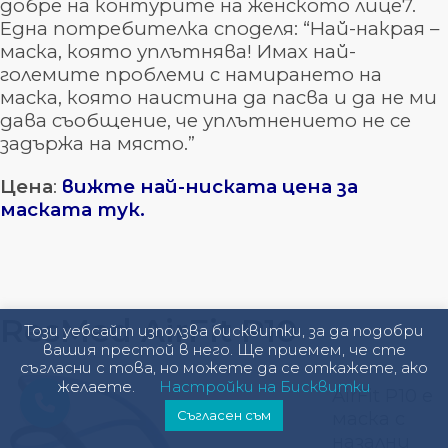
добре на контурите на женското лице7.
Една потребителка споделя: “Най-накрая –
маска, която уплътнява! Имах най-
големите проблеми с намирането на
маска, която наистина да пасва и да не ми
дава съобщение, че уплътнението не се
задържа на място.”
Цена
:
вижте най-ниската цена за
маската тук.
ResMed AirFit P10
Този уебсайт използва бисквитки, за да подобри
вашия престой в него. Ще приемем, че сте
съгласни с това, но можете да се откажете, ако
желаете.
Настройки на Бисквитки
AirFit P10 е
маска с
Съгласен съм
назални