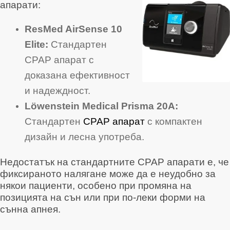
апарати:
ResMed AirSense 10
Elite:
Стандартен
CPAP апарат с
доказана ефективност
и надеждност.
Löwenstein Medical Prisma 20A:
Стандартен
CPAP апарат
с компактен
дизайн и лесна употреба.
Недостатък на стандартните CPAP апарати е, че
фиксираното налягане може да е неудобно за
някои пациенти, особено при промяна на
позицията на сън или при по-леки форми на
сънна апнея.