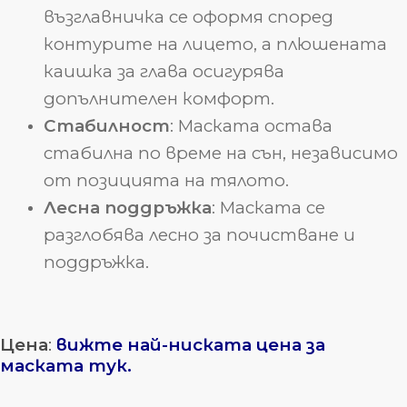
възглавничка се оформя според
контурите на лицето, а плюшената
каишка за глава осигурява
допълнителен комфорт.
Стабилност
: Маската остава
стабилна по време на сън, независимо
от позицията на тялото.
Лесна поддръжка
: Маската се
разглобява лесно за почистване и
поддръжка.
Цена
:
вижте най-ниската цена за
маската тук.