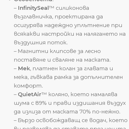
–
InfinitySeal
™ силиконова
възглавничка, проектирана да
осигурява надеждно уплътнение при
всякакви настройки на налягането на
въздушния поток.
– Магнитни клипсове за лесно
поставяне и сваляне на маската.
–
Мек
, платнен колан за главата и
мека, гъвкава рамка за допълнителен
комфорт.
–
QuietAir
™ коляно, което намалява
шума с 89% и прави издишания въздух
да излиза от маската 70% по-нежно.
– Бързо освобождаващ се водач, което
ви позволява да ставате през нощта