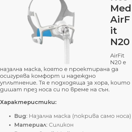
Med
AirF
it
N20
AirFit
N20 е
назална маска, която е проектирана да
осигурява комфорт и надеждно
уплътнение. Тя е подходяща за хора, които
дишат през носа си по време на сън.
Характеристики:
Вид
: Назална маска (покрива само носа)
Материал
: Силикон