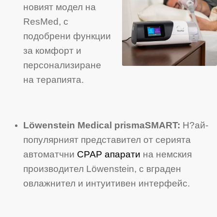
новият модел на
ResMed, с
подобрени функции
за комфорт и
персонализиране
на терапията.
Löwenstein Medical prismaSMART:
Н?ай-
популярният представител от серията
автоматчни
CPAP апарати
на немския
производител Löwenstein, с вграден
овлажнител и интуитивен интерфейс.