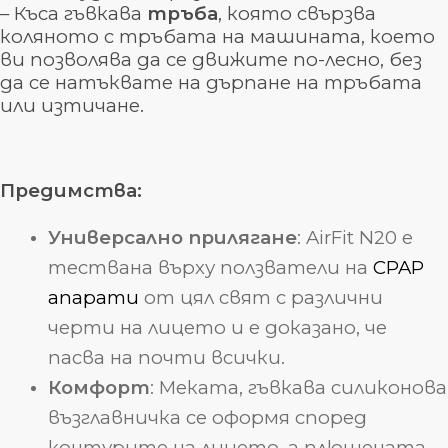
– Къса гъвкава
тръба
, която свързва
коляното с тръбата на машината, което
ви позволява да се движите по-лесно, без
да се натъквате на дърпане на тръбата
или изтичане.
Предимства:
Универсално прилягане
: AirFit N20 е
тествана върху ползватели на
CPAP
апарати
от цял свят с различни
черти на лицето и е доказано, че
пасва на почти всички.
Комфорт
: Меката, гъвкава силиконова
възглавничка се оформя според
контурите на лицето, а плюшената